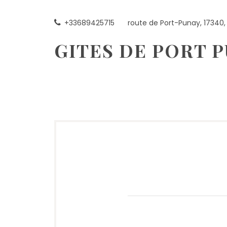
Skip
to
+33689425715
route de Port-Punay, 17340, 
content
GITES DE PORT 